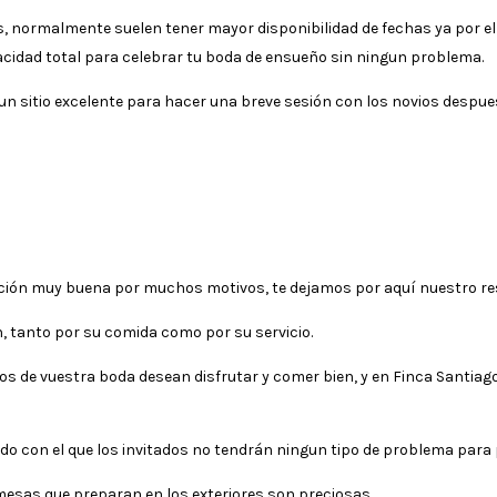
ios, normalmente suelen tener mayor disponibilidad de fechas ya por
idad total para celebrar tu boda de ensueño sin ningun problema.
itio excelente para hacer una breve sesión con los novios despues de
cción muy buena por muchos motivos, te dejamos por aquí nuestro r
n, tanto por su comida como por su servicio.
ados de vuestra boda desean disfrutar y comer bien, y en Finca Santia
do con el que los invitados no tendrán ningun tipo de problema par
esas que preparan en los exteriores son preciosas.