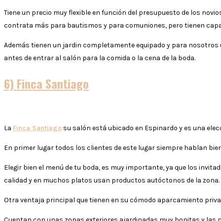
Tiene un precio muy flexible en función del presupuesto de los nov
contrata más para bautismos y para comuniones, pero tienen capac
Además tienen un jardin completamente equipado y para nosotros un s
antes de entrar al salón para la comida o la cena de la boda.
6) Finca Santiago
La
Finca Santiago
su salón está ubicado en Espinardo y es una ele
En primer lugar todos los clientes de este lugar siempre hablan bie
Elegir bien el menú de tu boda, es muy importante, ya que los invit
calidad y en muchos platos usan productos autóctonos de la zona.
Otra ventaja principal que tienen en su cómodo aparcamiento priva
Cuentan con unas zonas exteriores ajardinadas muy bonitas y las m